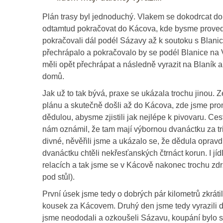
Plán trasy byl jednoduchý. Vlakem se dokodrcat d
odtamtud pokračovat do Kácova, kde bysme provedl
pokračovali dál podél Sázavy až k soutoku s Blanic
přechrápalo a pokračovalo by se podél Blanice na
měli opět přechrápat a následně vyrazit na Blaník 
domů.
Jak už to tak bývá, praxe se ukázala trochu jinou. Z
plánu a skutečně došli až do Kácova, zde jsme prom
dědulou, abysme zjistili jak nejlépe k pivovaru. Ce
nám oznámil, že tam mají výbornou dvanáctku za tr
divné, něvěřili jsme a ukázalo se, že dědula oprav
dvanáctku chtěli nekřesťanských čtrnáct korun. I j
relacích a tak jsme se v Kácově nakonec trochu zdr
pod stůl).
První úsek jsme tedy o dobrých pár kilometrů zkráti
kousek za Kácovem. Druhý den jsme tedy vyrazili d
jsme neododali a ozkoušeli Sázavu, koupání bylo si