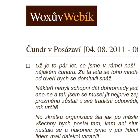
Woxův
Webík
Čundr v Posázaví [04. 08. 2011 - 0
Už je to pár let, co jsme v rámci naší 
nějakém čundru. Za ta léta se toho mnoho
od dveří bych se domluvil snáž.
Někteří nebyli schopni dát dohromady j
ano-ne a tak jsem se musel jít nejprve zept
prozměnu zůstali u své tradiční odpovědi, 
rok určitě.
No zkrátka organizace šla jak po másl
všechny bych poslal tam, kam ani slun
nestalo se a nakonec jsme v pár lidec
lidem mají daleko) vyrazili.