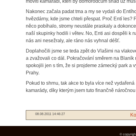
movití kamarádi, kteří by domorodcům snad už museli
Nakonec začala padat tma a my se vydali do Entího
hvězdárny, kde jsme chteli přespat. Proč Entí les?
něco pobíhalo, stromy neustále praskaly a dokonce
naší skupinky hodili i větev. No, Enti asi dospěli k
nás ani nesežraly, ale ráno nás vyhnal déšť.
Doplahočili jsme se teda zpět do Vlašimi na vlakov
a zvažovali co dál. Pokračování směrem na Blaník 
spokojili jen s tím, že si projdeme zámecký park a
Prahy.
Pokud to shrnu, tak akce to byla více než vydařen
kamarády, díky kterým jsem tuto finančně náročnou
08.08.2011 14:46:27
Ko
© copyrigh