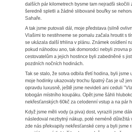
dalších pár kilometrech bysme tam nejradši skočili
šeredně spletli a žádné slibované bouřky se nehona
Sahaře.
A tak jsme putovali dál, moje představa (silně ovl
Vlašimi to nestihneme se pomalu začala hroutit s tím
se ukázala další trhlina v plánu. Známek osídlení 
pokud náhodou ano, tak domorodci nebyli zrovna p
cestovatelům a jejich hostince byli zabedněné s jist
pozdních nočních hodinách.
Tak se stalo, že sotva odbila třetí hodina, byli jsme
moje hodinky ukazovaly trochu špatný čas je už jen 
opravdu luxusně, ještě jsme nevideli ani ceduli "Vla
tobogán místního koupáku. Opět jsme šáhli hluboko 
nekřesťanských 60kč za celodenní vstup a na pár ho
Když jsme měli vody (a piva) dost, vyrazili jsme dá
následoval nezbytný nákup, poté neméně důležitá v
zde nás překvapily nekřesťanské ceny a byli jsme 